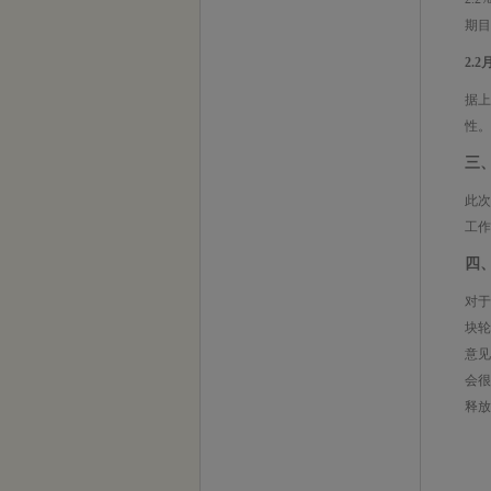
期目
2.2
据上
性。
三
此次
工作
四
对于
块
意见
会
释放