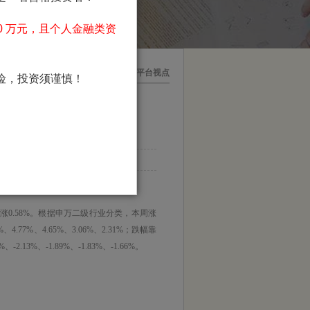
 万元，且个人金融类资
是搏!平台思享
>
尊龙凯时 人生就是搏!平台视点
险，投资须谨慎！
.10
5:39:00
上涨0.58%。根据申万二级行业分类，本周涨
%、4.65%、3.06%、2.31%；跌幅靠
、-1.89%、-1.83%、-1.66%。