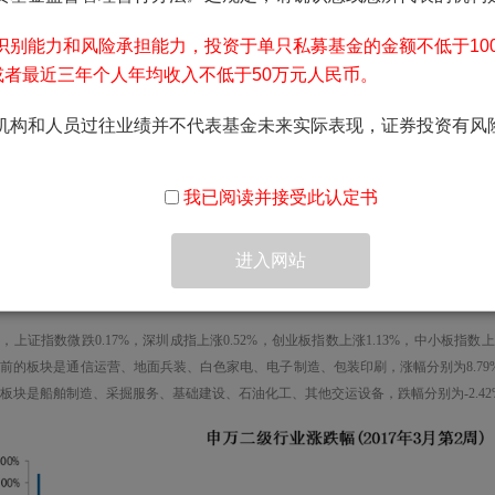
识别能力和风险承担能力，投资于单只私募基金的金额不低于100
或者最近三年个人年均收入不低于50万元人民币。
所在位置：
首页
>
尊龙凯时 人生就
机构和人员过往业绩并不代表基金未来实际表现，证券投资有风
一周观市‖2017.03.06-2017.03
我已阅读并接受此认定书
来源：尊龙凯时 人生就是搏!平台投资 发布时间：2017-03-11 1
进入网站
、本周市场表现
，上证指数微跌0.17%，深圳成指上涨0.52%，创业板指数上涨1.13%，中小板指数
前的板块是通信运营、地面兵装、白色家电、电子制造、包装印刷，涨幅分别为8.79%、4.77
板块是船舶制造、采掘服务、基础建设、石油化工、其他交运设备，跌幅分别为-2.42%、-2.13%