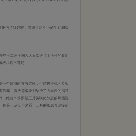
PPI数据的持续好转，有望拉动企业的生产积极
总理在十二届全国人大五次会议上所作的政府
该板块后市可期。
面临一个短期的方向选择，但结构性机会及板
源汽车、混改等板块都给予了方向性的指导
此外，此前市场预期三月美联储加息的可能性
。但是，从全年来看，三月的加息可以提前