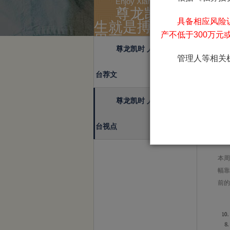
Enjoy Xian sheng
尊龙凯时 人
具备相应风险
生就是搏!平台
产不低于300万元
思享
尊龙凯时 人生就是搏!平
管理人等相关
台荐文
尊龙凯时 人生就是搏!平
台视点
一
本周
幅靠
前的