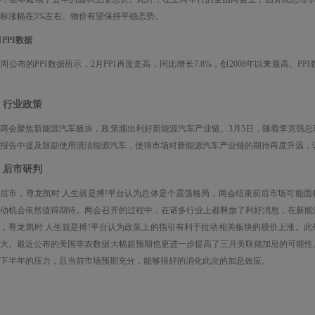
标涨幅在3%左右。物价有望保持平稳态势。
月PPI数据
周公布的PPI数据所示，2月PPI再度走高，同比增长7.8%，创2008年以来最高。
、行业政策
两会聚焦新能源汽车板块，政策频出利好新能源汽车产业链。3月5日，随着李克强
报告中提及鼓励使用清洁能源汽车，使得市场对新能源汽车产业链的期待再度升温，
、后市研判
后市，尊龙凯时 人生就是搏!平台认为总体是个震荡格局，两会结束前后市场可能
轮动机会依然值得期待。两会召开的过程中，在诸多行业上都释放了利好消息，在新能
，尊龙凯时 人生就是搏!平台认为政策上的指引有利于拉动相关板块的股价上涨。
很大。最近公布的美国非农数据大幅超预期也更进一步提高了三月美联储加息的可能性
下半年的压力，且当前市场预期充分，能够很好的消化此次的加息效应。