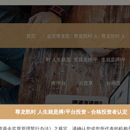
首页
走进尊龙凯
尊龙凯时 人
尊龙凯时 人
时 人生就是
生就是搏!平
生就是搏!平
搏!平台
台思享
台动态
尊龙凯时 人生就是搏!平台投资 - 合格投资者认定
资基金监督管理暂行办法》之规定，请确认您或您所代表的机构