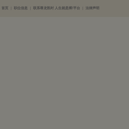
首页
|
职位信息
|
联系尊龙凯时 人生就是搏!平台
|
法律声明