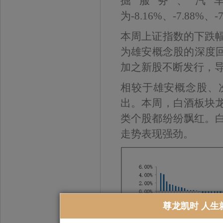
掘服务、汽
为-8.16%、-7.88%、-
本周上证指数的下跌
为雄安概念股的深度回
加之新股不断发行，
相较于雄安概念股、
出。本周，白酒板块
类个股都纷纷飘红。
走势表现强劲。
尊龙凯时 人生