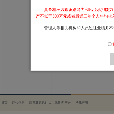
具备相应风险识别能力和风险承担能力
基金管理人上海尊龙凯
产不低于300万元或者最近三年个人年均收
律法规和基金合同的
法权益。
管理人等相关机构和人员过往业绩并不
特此公告。
首页
|
职位信息
|
联系尊龙凯时 人生就是搏!平台
|
法律声明