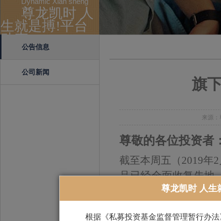
Dynamic Xian sheng
尊龙凯时 人
生就是搏!平台
动态
公告信息
公司新闻
旗
来源：尊
尊敬的各位投资者
截至本周五（2019年
品已经全面收复失地，
尊龙凯时 人生
就是搏!平台稳健增强
新高，尊龙凯时 人生
根据《私募投资基金监督管理暂行办法