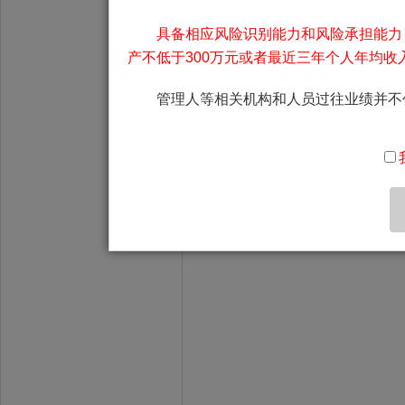
来收益已超过22%，其
具备相应风险识别能力和风险承担能力
应部分投资者的申购需
产不低于300万元或者最近三年个人年均收
受理基金申购，申购手
参与，和尊龙凯时 
管理人等相关机构和人员过往业绩并不
话： 王莹。
2019春暖花开，尊
感恩您的一路陪伴，